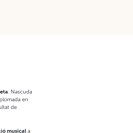
eta
. Nascuda
diplomada en
ultat de
ió musical
a