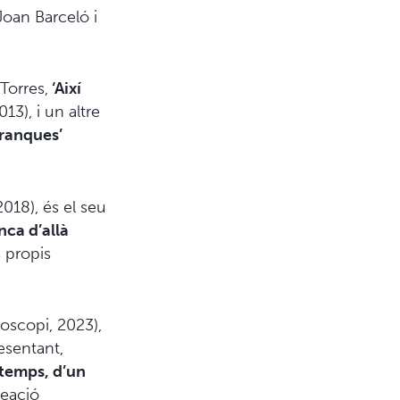
oan Barceló i
Torres,
‘Així
13), i un altre
ranques’
2018), és el seu
nca d’allà
s propis
oscopi, 2023),
esentant,
 temps, d’un
reació