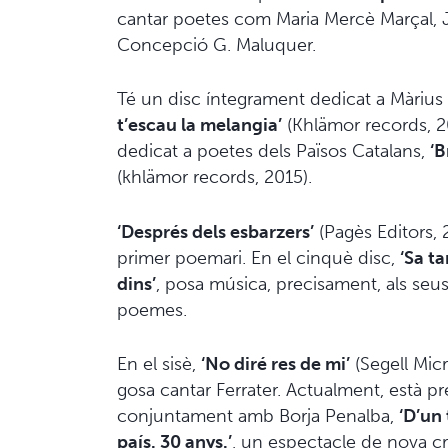
cantar poetes com Maria Mercè Marçal, J
Concepció G. Maluquer.
Té un disc íntegrament dedicat a Màrius 
t’escau la melangia’
(Khlämor records, 20
dedicat a poetes dels Països Catalans,
‘B
(khlämor records, 2015).
‘Després dels esbarzers’
(Pagès Editors, 
primer poemari. En el cinquè disc,
‘Sa ta
dins’
, posa música, precisament, als seu
poemes.
En el sisè,
‘No diré res de mi’
(Segell Micr
gosa cantar Ferrater. Actualment, està pr
conjuntament amb Borja Penalba,
‘D’un
país. 30 anys.’
, un espectacle de nova c