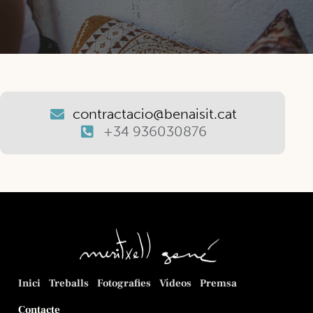
contractacio@benaisit.cat
+34 936030876
Inici
Treballs
Fotografies
Vídeos
Premsa
Contacte