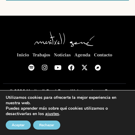
i
ó
o
ó
n
n
n
d
a
d
e
l
e
v
a
b
i
f
ú
s
e
Inicio
Trabajos
Notícias
Agenda
Contacto
t
c
s
a
h
q
s
a
u
d
.
e
e
© 2026
Meritxell Gené Poca
. Web creada por
Romeu
d
E
Utilizamos cookies para ofrecerte la mejor experiencia en
Prenafeta
.
a
nuestra web.
v
y
Puedes aprender más sobre qué cookies utilizamos o
Política de privacidad
Política de cookies
Aviso legal
e
desactivarlas en los
ajustes
.
v
n
i
Aceptar
Rechazar
t
s
o