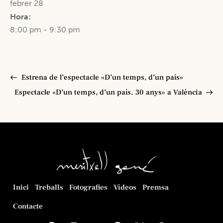
febrer 28
Hora:
8:00 pm - 9:30 pm
Estrena de l’espectacle «D’un temps, d’un país»
Espectacle «D’un temps, d’un país. 30 anys» a València
Inici
Treballs
Fotografies
Vídeos
Premsa
Contacte