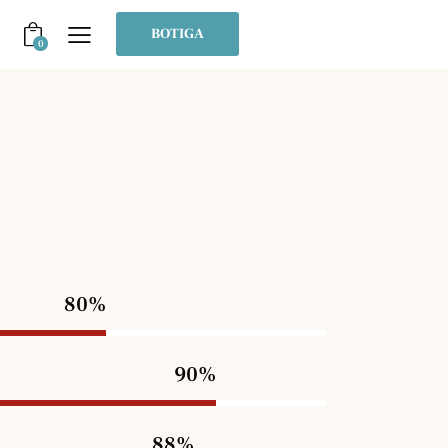
BOTIGA
0
80%
90%
88%