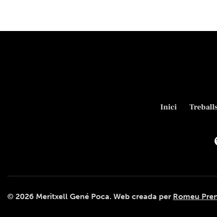
Inici
Treball
© 2026
Meritxell Gené Poca
. Web creada per
Romeu Pren