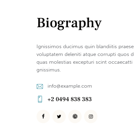
Biography
Ignissimos ducimus quin blandiitis praes
voluptatem deleniti atque corrupti quos d
quas molestias excepturi scint occaecatti
gnissimus.
info@example.com
E-
+2 0494 838 383
m
Ph
ail
on
:
e: