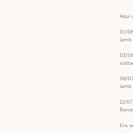
Aquí 
01/06
(am
03/06
solit
06/07
(am
11/07
Barc
Ens v