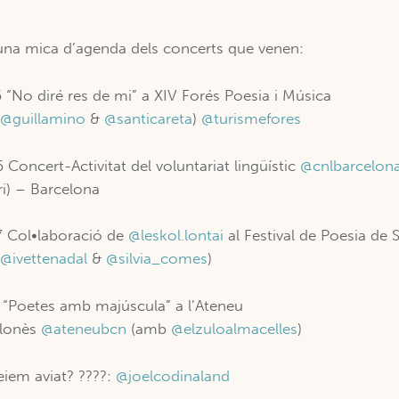
una mica d’agenda dels concerts que venen:
 “No diré res de mi” a XIV Forés Poesia i Música
b
@guillamino
&
@santicareta
)
@turismefores
 Concert-Activitat del voluntariat lingüístic
@cnlbarcelon
ari) – Barcelona
 Col•laboració de
@leskol.lontai
al Festival de Poesia de 
b
@ivettenadal
&
@silvia_comes
)
 “Poetes amb majúscula” a l’Ateneu
elonès
@ateneubcn
(amb
@elzuloalmacelles
)
eiem aviat? ????:
@joelcodinaland