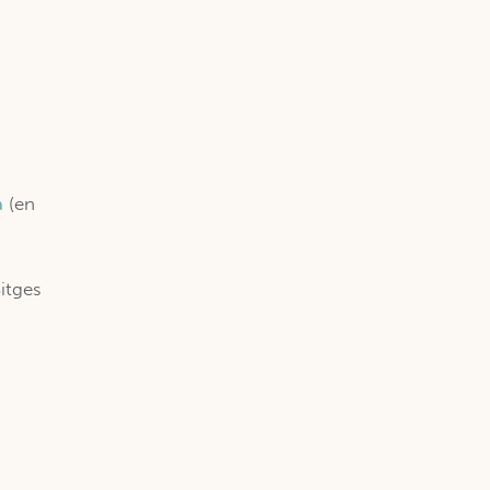
a
(en
Sitges