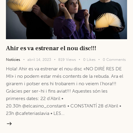
Ahir es va estrenar el nou disc!!!
Notícies
abril 14, 2023
819
Views
0
Likes
0
Comments
Hola! Ahir es va estrenar el nou disc «NO DIRÉ RES DE
MI» i no podem estar més contents de la rebuda. Ara el
girarem i potser ens hi trobarem i no veiem l’hora!!!
Gràcies per ser-hi i fins aviat!!! Aquestes són les
primeres dates: 22 d’Abril •
20.30h @elcasino_constanti • CONSTANTÍ 28 d’Abril •
23h @cafeteriaslavia • LES…