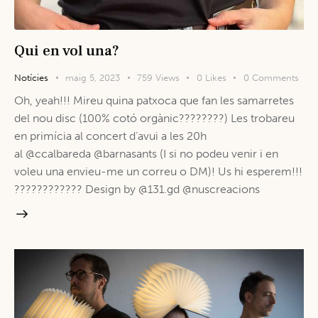
Qui en vol una?
Notícies
maig 5, 2023
759
Views
0
Likes
0
Comments
Oh, yeah!!! Mireu quina patxoca que fan les samarretes
del nou disc (100% cotó orgànic????????) Les trobareu
en primícia al concert d’avui a les 20h
al @ccalbareda @barnasants (I si no podeu venir i en
voleu una envieu-me un correu o DM)! Us hi esperem!!!
???????????? Design by @131.gd @nuscreacions