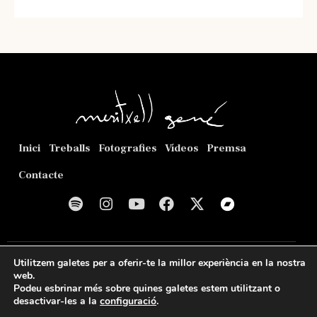
Inici
Treballs
Fotografies
Vídeos
Premsa
Contacte
© 2026
Meritxell Gené Poca
. Web creada per
Romeu
Utilitzem galetes per a oferir-te la millor experiència en la nostra
Prenafeta
.
web.
Podeu esbrinar més sobre quines galetes estem utilitzant o
Política de privacitat
Política de cookies
Avís legal
desactivar-les a la
configuració
.