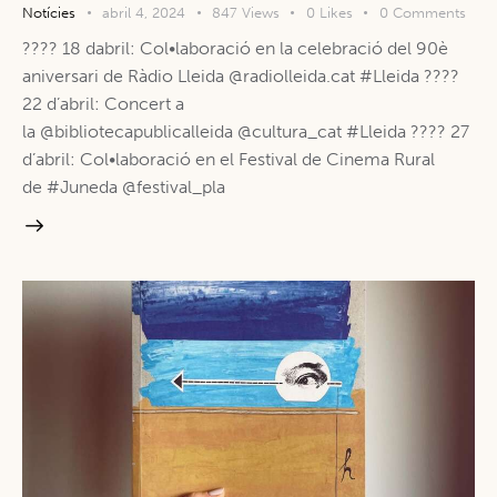
Notícies
abril 4, 2024
847
Views
0
Likes
0
Comments
???? 18 dabril: Col•laboració en la celebració del 90è
aniversari de Ràdio Lleida @radiolleida.cat #Lleida ????
22 d’abril: Concert a
la @bibliotecapublicalleida @cultura_cat #Lleida ???? 27
d’abril: Col•laboració en el Festival de Cinema Rural
de #Juneda @festival_pla