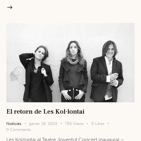
El retorn de Les Kol·lontai
Notícies
gener 19, 2024
765
Views
0
Likes
0
Comments
Les Kol·lontai al Teatre Joventut Concert inaugural –