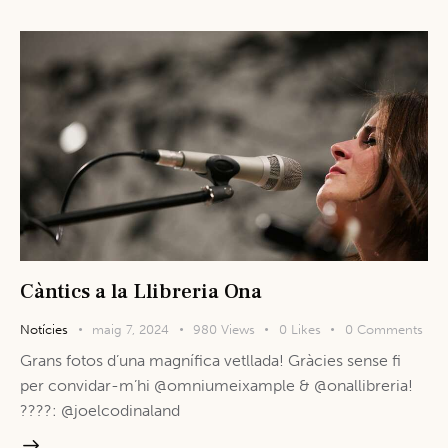
Càntics a la Llibreria Ona
Notícies
maig 7, 2024
980
Views
0
Likes
0
Comments
Grans fotos d’una magnífica vetllada! Gràcies sense fi
per convidar-m’hi @omniumeixample & @onallibreria!
????: @joelcodinaland