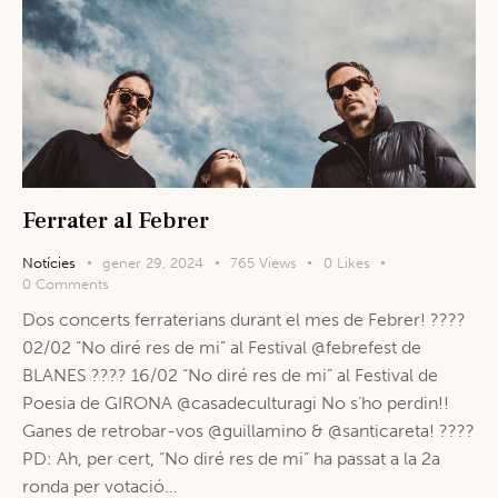
Ferrater al Febrer
Notícies
gener 29, 2024
765
Views
0
Likes
0
Comments
Dos concerts ferraterians durant el mes de Febrer! ????
02/02 “No diré res de mi” al Festival @febrefest de
BLANES ???? 16/02 “No diré res de mi” al Festival de
Poesia de GIRONA @casadeculturagi No s’ho perdin!!
Ganes de retrobar-vos @guillamino & @santicareta! ????
PD: Ah, per cert, “No diré res de mi” ha passat a la 2a
ronda per votació…