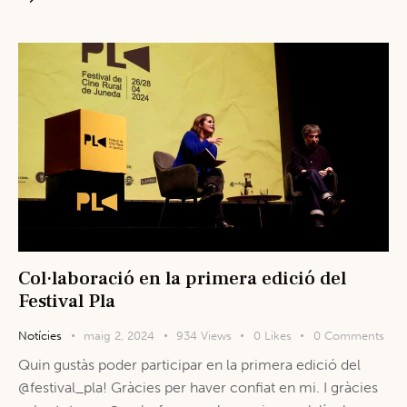
Col·laboració en la primera edició del
Festival Pla
Notícies
maig 2, 2024
934
Views
0
Likes
0
Comments
Quin gustàs poder participar en la primera edició del
@festival_pla! Gràcies per haver confiat en mi. I gràcies