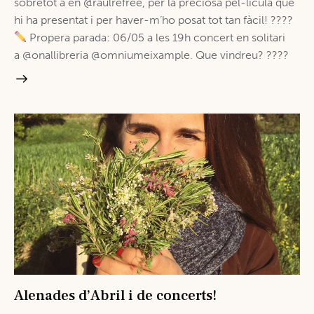
sobretot a en @raulrefree, per la preciosa pel-lícula que
hi ha presentat i per haver-m’ho posat tot tan fàcil! ????
Propera parada: 06/05 a les 19h concert en solitari
a @onallibreria @omniumeixample. Que vindreu? ????
Alenades d’Abril i de concerts!