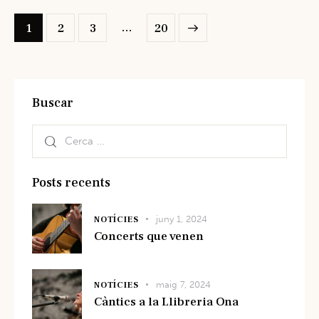
…
1
2
3
>
20
Buscar
Posts recents
juny 1, 2024
NOTÍCIES
Concerts que venen
maig 7, 2024
NOTÍCIES
Càntics a la Llibreria Ona