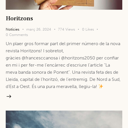
Horitzons
Notícies
març 26, 2024
774
Views
0
Likes
0
Comments
Un plaer gros formar part del primer número de la nova
revista Horitzons! I sobretot,
gràcies @francesccanosa i @horitzons2050 per confiar
en mi i per fer-me l’encàrrec d’escriure l’article “La
meva banda sonora de Ponent”. Una revista feta des de
Lleida, capital de l’horitzó, de l’entremig. De Nord a Sud,
d’Est a Oest. És una pura meravella, llegiu-la!