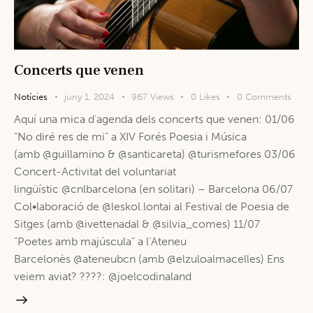
Concerts que venen
Notícies
juny 1, 2024
967
Views
0
Likes
0
Comments
Aquí una mica d’agenda dels concerts que venen: 01/06
“No diré res de mi” a XIV Forés Poesia i Música
(amb @guillamino & @santicareta) @turismefores 03/06
Concert-Activitat del voluntariat
lingüístic @cnlbarcelona (en solitari) – Barcelona 06/07
Col•laboració de @leskol.lontai al Festival de Poesia de
Sitges (amb @ivettenadal & @silvia_comes) 11/07
“Poetes amb majúscula” a l’Ateneu
Barcelonès @ateneubcn (amb @elzuloalmacelles) Ens
veiem aviat? ????: @joelcodinaland