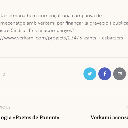
sta setmana hem començat una campanya de
mecenatge amb verkami per finançar la gravació i public
ostre 5è disc. Ens hi acompanyes?
://www.verkami.com/projects/23473-cants-i-esbarzers
0
VIOUS
logia «Poetes de Ponent»
Verkami aconse