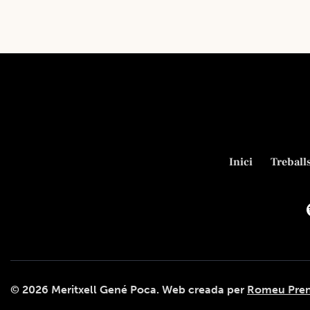
Inici
Treball
© 2026
Meritxell Gené Poca
. Web creada per
Romeu Pren