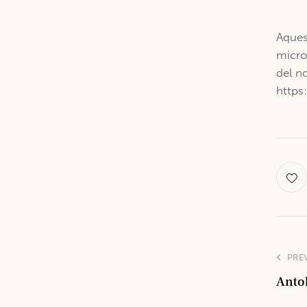
Aque
micro
del n
https
PRE
Anto