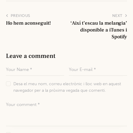
PREVIOUS
NEXT
Ho hem aconseguit!
‘Així t’escau la melangia’
disponible a iTunes i
Spotify
Leave a comment
Desa el meu nom, correu electrònic i lloc web en aquest
navegador per a la pròxima vegada que comenti.