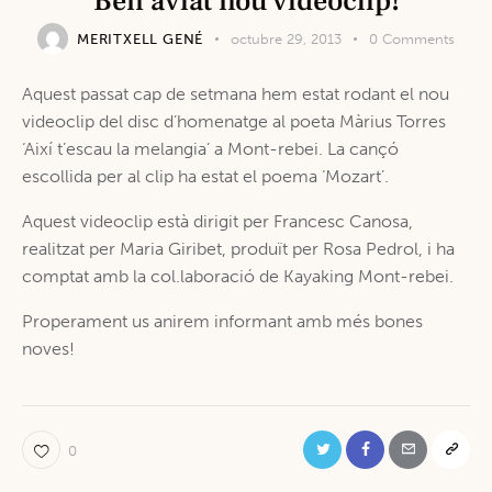
Ben aviat nou videoclip!
MERITXELL GENÉ
octubre 29, 2013
0
Comments
Aquest passat cap de setmana hem estat rodant el nou
videoclip del disc d’homenatge al poeta Màrius Torres
‘Així t’escau la melangia’ a Mont-rebei. La cançó
escollida per al clip ha estat el poema ‘Mozart’.
Aquest videoclip està dirigit per Francesc Canosa,
realitzat per Maria Giribet, produït per Rosa Pedrol, i ha
comptat amb la col.laboració de Kayaking Mont-rebei.
Properament us anirem informant amb més bones
noves!
0