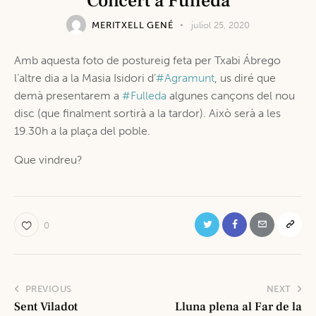
Concert a Fulleda
MERITXELL GENÉ
juliol 25, 2020
Amb aquesta foto de postureig feta per Txabi Ábrego
l’altre dia a la Masia Isidori d’
#Agramunt
, us diré que
demà presentarem a
#Fulleda
algunes cançons del nou
disc (que finalment sortirà a la tardor). Això serà a les
19.30h a la plaça del poble.
Que vindreu?
0
PREVIOUS
NEXT
Sent Viladot
Lluna plena al Far de la