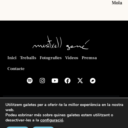
Mola
Inici
Treballs
Fotografies
Vídeos
Premsa
Contacte
© 2026
Meritxell Gené Poca
. Web creada per
Romeu
Utilitzem galetes per a oferir-te la millor experiència en la nostra
Prenafeta
.
web.
Podeu esbrinar més sobre quines galetes estem utilitzant o
Política de privacitat
Política de cookies
Avís legal
desactivar-les a la
configuració
.