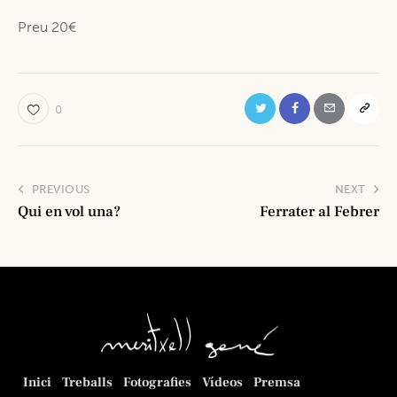
Preu 20€
0
PREVIOUS
NEXT
Qui en vol una?
Ferrater al Febrer
Inici
Treballs
Fotografies
Vídeos
Premsa