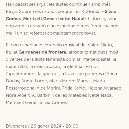
Han passat set anys i les lluites continuen amb més
força. Sobren els motius perquè Les Kol·lontai –
Sílvia
Comes, Meritxell Gené
i
Ivette Nadal-
hi tornin, aquest
cop amb la creació d’un espectacle més feminista que
mai i un so reforçat completament renovat.
El nou espectacle, direcció musical del Valen Nieto,
titulat
Germanes de frontera
, afronta temàtiques molt
diverses de la lluita feminista com la intersexualitat, la
maternitat, la menstruació, la identitat, el cos,
l’apoderament, la guerra…, a través de poemes d’Anna
Dodas, Audre Lorde, Maria Mercè Marçal, Marta
Pessarrodona, Alda Merini, Frida Kahlo, Helena Alvarado
Nora Albert, A. Barbin, i de les mateixes Ivette Nadal,
Meritxell Gené i Sílvia Comes.
Divendres / 26 gener 2024 / 20:00