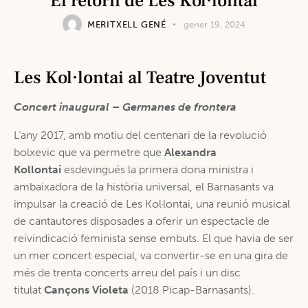
El retorn de Les Kol·lontai
MERITXELL GENÉ
gener 19, 2024
Les Kol·lontai al Teatre Joventut
Concert inaugural – Germanes de frontera
L’any 2017, amb motiu del centenari de la revolució
bolxevic que va permetre que
Alexandra
Kollontai
esdevingués la primera dona ministra i
ambaixadora de la història universal, el Barnasants va
impulsar la creació de Les Kol·lontai, una reunió musical
de cantautores disposades a oferir un espectacle de
reivindicació feminista sense embuts. El que havia de ser
un mer concert especial, va convertir-se en una gira de
més de trenta concerts arreu del país i un disc
titulat
Cançons Violeta
(2018 Picap-Barnasants).