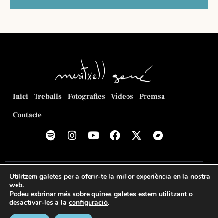
u
s
a
a
u
d
a
a
l
l
t
i
i
a
c
t
.
e
z
r
a
Inici
Treballs
Fotografies
Vídeos
Premsa
c
c
a
Contacte
i
d
o
'
n
E
s
s
E
© 2026
Meritxell Gené Poca
. Web creada per
Romeu
Utilitzem galetes per a oferir-te la millor experiència en la nostra
d
s
Prenafeta
.
web.
d
e
Podeu esbrinar més sobre quines galetes estem utilitzant o
Política de privacitat
Política de cookies
Avís legal
desactivar-les a la
configuració
.
e
v
v