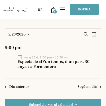
BOTIGA
0
N
N
5/23/2026
C
D
e
a
S
a
i
r
v
e
a
v
8:00 pm
c
e
l
e
a
g
e
maig 23 @ 8:00 pm
-
10:30 pm
g
Espectacle «D’un temps, d’un país. 30
a
c
a
anys.» a Formentera
c
c
c
i
i
i
ó
o
ó
d
n
Dia anterior
Següent dia
v
e
a
i
v
u
s
i
n
Subscriviu-vos al calendari