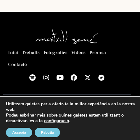
Inici
Treballs
Fotografies
Vídeos
Premsa
Contacte
© 2026
Meritxell Gené Poca
. Web creada per
Romeu
Utilitzem galetes per a oferir-te la millor experiència en la nostra
Prenafeta
.
web.
Podeu esbrinar més sobre quines galetes estem utilitzant o
Política de privacitat
Política de cookies
Avís legal
desactivar-les a la
configuració
.
Accepta
Rebutja