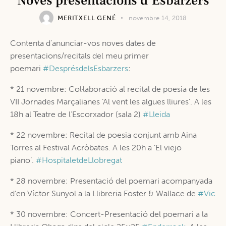
Noves presentacions d’Esbarzers
MERITXELL GENÉ
novembre 14, 2018
Contenta d’anunciar-vos noves dates de
presentacions/recitals del meu primer
poemari
#
DesprésdelsEsbarzers
:
* 21 novembre: Col·laboració al recital de poesia de les
VII Jornades Marçalianes ‘Al vent les algues lliures’. A les
18h al Teatre de l’Escorxador (sala 2)
#
Lleida
* 22 novembre: Recital de poesia conjunt amb Aina
Torres al Festival Acròbates. A les 20h a ‘El viejo
piano’.
#
HospitaletdeLlobregat
* 28 novembre: Presentació del poemari acompanyada
d’en Víctor Sunyol a la Llibreria Foster & Wallace de
#
Vic
* 30 novembre: Concert-Presentació del poemari a la