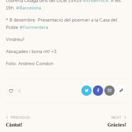
Llibreria Obaga dins del cicle 25×25
#
Enderrock
. A les
19h.
#
Barcelona
* 8 desembre: Presentació del poemari a la Casa del
Poble
#
Formentera
Vindreu?
Abraçades i bona nit!
<3
Foto: Andrew Condon
0
PREVIOUS
NEXT
Càntut!
Gràcies!