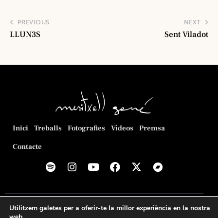
PREVIOUS
NEXT
LLUN3S
Sent Viladot
Inici
Treballs
Fotografies
Vídeos
Premsa
Contacte
© 2026
Meritxell Gené Poca
. Web creada per
Romeu
Utilitzem galetes per a oferir-te la millor experiència en la nostra
Prenafeta
.
web.