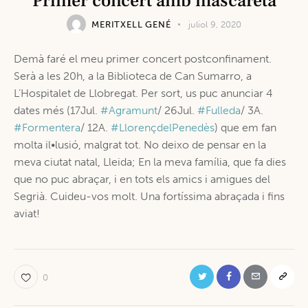
Primer concert amb mascareta
MERITXELL GENÉ
juliol 9, 2020
Demà faré el meu primer concert postconfinament.
Serà a les 20h, a la Biblioteca de Can Sumarro, a
L’Hospitalet de Llobregat. Per sort, us puc anunciar 4
dates més (17Jul.
#Agramunt
/ 26Jul.
#Fulleda
/ 3A.
#Formentera
/ 12A.
#LlorençdelPenedès
) que em fan
molta il•lusió, malgrat tot. No deixo de pensar en la
meva ciutat natal, Lleida; En la meva família, que fa dies
que no puc abraçar, i en tots els amics i amigues del
Segrià. Cuideu-vos molt. Una fortíssima abraçada i fins
aviat!
0