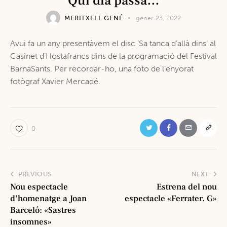
Qui dia passa…
MERITXELL GENÉ
gener 23, 2022
Avui fa un any presentàvem el disc ‘Sa tanca d’allà dins’ al
Casinet d’Hostafrancs dins de la programació del Festival
BarnaSants. Per recordar-ho, una foto de l’enyorat
fotògraf Xavier Mercadé.
0
PREVIOUS
NEXT
Nou espectacle
Estrena del nou
d’homenatge a Joan
espectacle «Ferrater. G»
Barceló: «Sastres
insomnes»