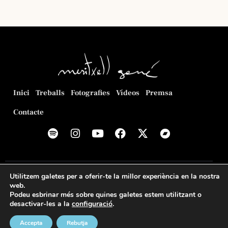
Inici
Treballs
Fotografies
Vídeos
Premsa
Contacte
© 2026
Meritxell Gené Poca
. Web creada per
Romeu
Utilitzem galetes per a oferir-te la millor experiència en la nostra
Prenafeta
.
web.
Podeu esbrinar més sobre quines galetes estem utilitzant o
Política de privacitat
Política de cookies
Avís legal
desactivar-les a la
configuració
.
Accepta
Rebutja