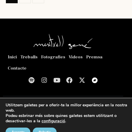
Inici
Treballs
Fotografies
Vídeos
Premsa
Contacte
© 2026
Meritxell Gené Poca
. Web creada per
Romeu
Utilitzem galetes per a oferir-te la millor experiència en la nostra
Prenafeta
.
web.
Podeu esbrinar més sobre quines galetes estem utilitzant o
Política de privacitat
Política de cookies
Avís legal
desactivar-les a la
configuració
.