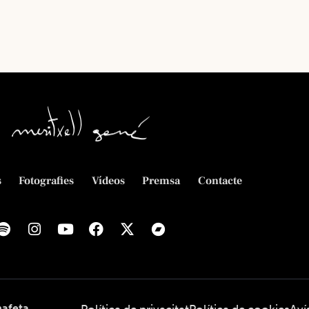
s
Fotografies
Vídeos
Premsa
Contacte
afeta
.
Política de privacitat
Política de cookies
Aví