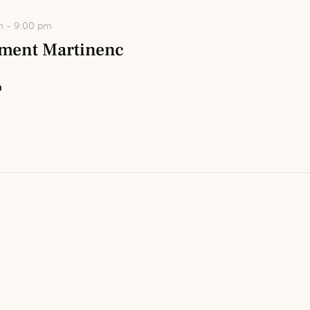
m
-
9:00 pm
Foment Martinenc
a