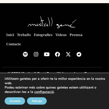
ó
d
n
v
e
a
i
v
u
s
i
n
u
s
a
a
u
d
Inici
Treballs
Fotografies
Vídeos
Premsa
a
a
l
l
t
Contacte
i
i
a
c
t
.
e
z
r
a
c
© 2026
Meritxell Gené Poca
. Web creada per
Romeu
c
a
Prenafeta
.
Utilitzem galetes per a oferir-te la millor experiència en la nostra
i
web.
d
o
Política de privacitat
Política de cookies
Avís legal
Podeu esbrinar més sobre quines galetes estem utilitzant o
'
desactivar-les a la
configuració
.
n
E
s
Accepta
Rebutja
s
E