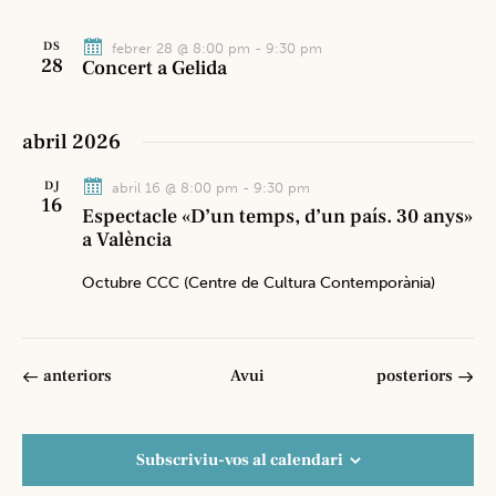
DS
febrer 28 @ 8:00 pm
-
9:30 pm
28
Concert a Gelida
abril 2026
DJ
abril 16 @ 8:00 pm
-
9:30 pm
16
Espectacle «D’un temps, d’un país. 30 anys»
a València
Octubre CCC (Centre de Cultura Contemporània)
Esdeveniments
Esdeveniments
anteriors
Avui
posteriors
Subscriviu-vos al calendari