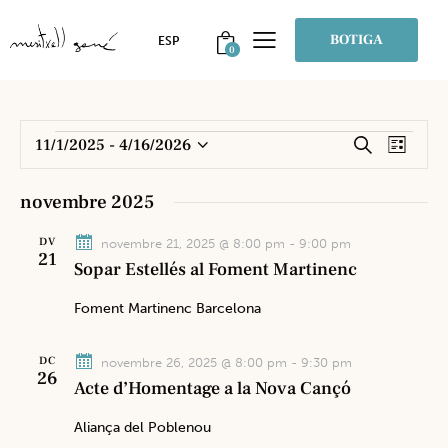
BOTIGA
0
N
N
11/1/2025
 - 
4/16/2026
C
L
e
a
S
a
l
r
v
e
i
v
novembre 2025
c
s
e
l
e
a
t
g
e
DV
novembre 21, 2025 @ 8:00 pm
-
9:00 pm
g
a
21
a
c
Sopar Estellés al Foment Martinenc
a
c
c
c
Foment Martinenc
Barcelona
i
i
i
ó
o
ó
DC
novembre 26, 2025 @ 8:00 pm
-
9:30 pm
d
n
26
v
Acte d’Homentage a la Nova Cançó
e
a
i
v
u
Aliança del Poblenou
s
i
n