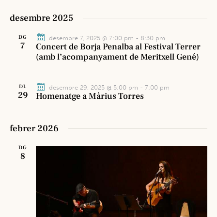
u
s
a
desembre 2025
a
u
d
a
a
l
DG
desembre 7, 2025 @ 7:00 pm
-
8:30 pm
l
t
7
Concert de Borja Penalba al Festival Terrer
i
(amb l’acompanyament de Meritxell Gené)
i
a
c
t
.
e
z
r
DL
desembre 29, 2025 @ 5:00 pm
-
7:00 pm
a
29
Homenatge a Màrius Torres
c
c
a
i
d
febrer 2026
o
'
n
DG
E
s
8
s
E
d
s
d
e
e
v
v