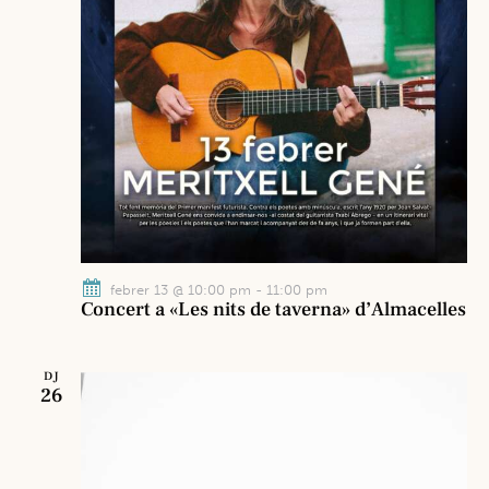
febrer 13 @ 10:00 pm
-
11:00 pm
Concert a «Les nits de taverna» d’Almacelles
DJ
26